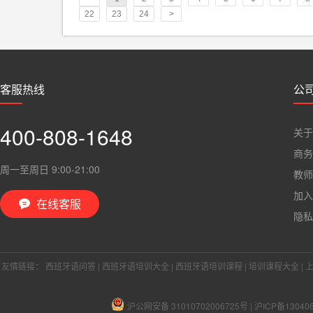
22
23
24
>
客服热线
公
400-808-1648
关于
商务
周一至周日 9:00-21:00
教师
加入
在线客服

隐私
友情链接：
西班牙语问答
|
西班牙语培训大全
|
西班牙语培训课程
|
培训课程大全
|
沪公网安备 31010702006725号
|
沪ICP备13040