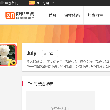
欧那首页
西班牙语
首页
课程体系
师资力量
July
正式学员
加入的班级： 零基础语音-472班 , N1-核心课程-472班 , N2-
N2—情景实战-循环课 , N1-情景口语-循环课 , N3-情景实战-
TA 的已选课表
没有更多课了