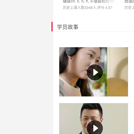
辅音ch, ll, ñ, h, x/语音规则/你从哪里来？
西语
历史上课人数3048人,评分 4.97
历史上
学员故事