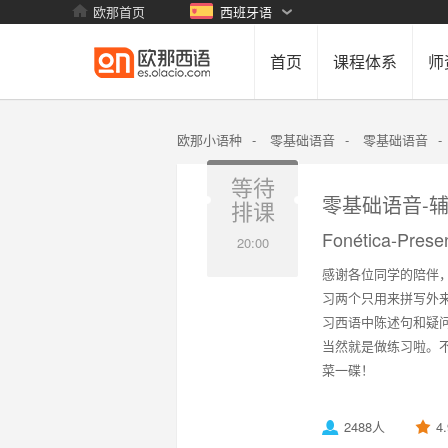
欧那首页
西班牙语
首页
课程体系
师
欧那小语种
-
零基础语音
-
零基础语音
-
等待
零基础语音-辅
排课
Fonética-Prese
20:00
感谢各位同学的陪伴
习两个只用来拼写外来
习西语中陈述句和疑
当然就是做练习啦。
菜一碟！
2488人
4