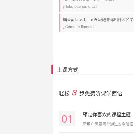
¡Hola, buenos días!
辅音p, b, v, f, l, r/语音规则/你叫什么名字
¿Cómo te llamas?
上课方式
3
轻松
步免费听课学西语
01
预定你喜欢的课程主题
新用户需要简单通过安全验证