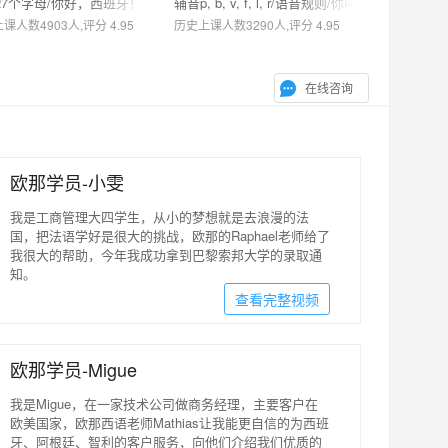
27个字母/你好，西班牙！
辅音p, b, v, f, l, r/语音规则/你叫什么名字
课人数4903人,评分 4.95
历史上课人数3290人,评分 4.95
在线咨询
欧那学员-小雯
我是工商管理大四学生，从小的梦想就是去浪漫的法
国，把法语学好是很大的挑战，欧那的Raphael老师给了
我很大的帮助，今年我成功拿到巴黎索邦大学的录取通
知。
查看完整视频
欧那学员-Migue
我是Migue，在一家技术公司做商务经理，主要客户在
欧美国家，欧那西语老师Mathias让我能更自信的为西班
牙、阿根廷、智利的客户服务，向他们介绍我们优质的