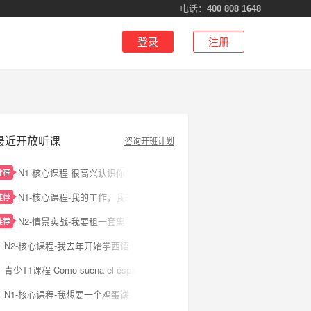
电话：
400 808 1648
登录
注册
最近开放听课
咨询开班计划
N1-核心课程-很高兴认识你
N1-核心课程-我的工作，我的生活
N2-情景实战-我要租一套离学校近的房子
N2-核心课程-我去年开始学西语
青少T1课程-Como suena el espanol?
N1-核心课程-我想要一个鸡蛋饼