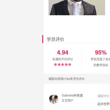
学员评价
4.94
95%
本课的平均评分
学员完成了本
的教学目标
课程共获得2784条学员评价
Gabriela林美晨
课程评分
正式用户
这次也学到