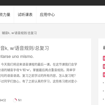
资力量
试听课表
应用中心
辅音k, w/语音规则/总复习
音k, w/语音规则/总复习
ntarse uno mismo.
，今天我们将迎来语音课程的最后一课。在这节课我们会学
语的辅音字母“k”和“w”。掌握最后两点重音规则。简单学
问句的语音语调。复习之前学过的所有内容，怎么复习呢？
不过同学们放心，有了之前认真的学习，这些练习绝对是小
.94分
N1