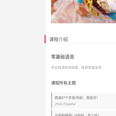
课程介绍
零基础语音
学会西语拼读规律，练就地道发音
课程所有主题
西语27个字母/你好，西班牙！
¡Hola España!
元音和辅音t, d/你好，早上好！