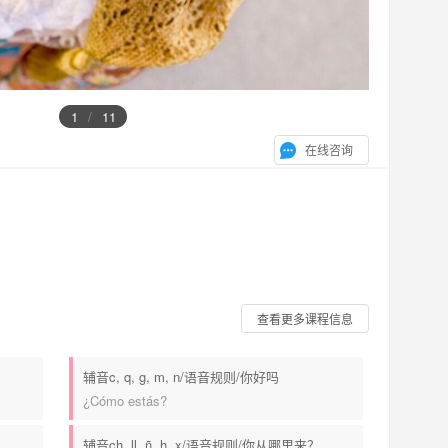
1
/
11
在线咨询
查看更多课程信息
辅音c, q, g, m, n/语音规则/你好吗
¿Cómo estás?
辅音ch, ll, ñ, h, x/语音规则/你从哪里来？