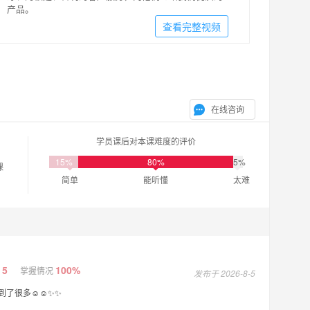
产品。
查看完整视频
在线咨询
学员课后对本课难度的评价
15%
80%
5%
课
简单
能听懂
太难
5
100%
掌握情况
发布于 2026-8-5
了很多☺️☺️✨✨