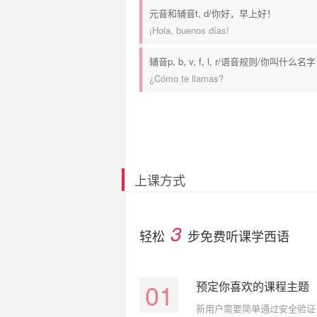
元音和辅音t, d/你好，早上好！
¡Hola, buenos días!
辅音p, b, v, f, l, r/语音规则/你叫什么名字
¿Cómo te llamas?
上课方式
3
轻松
步免费听课学西语
01
预定你喜欢的课程主题
新用户需要简单通过安全验证