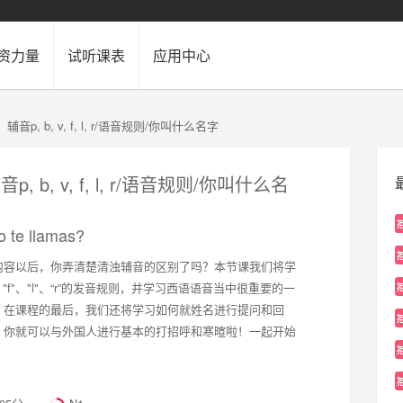
资力量
试听课表
应用中心
辅音p, b, v, f, l, r/语音规则/你叫什么名字
, b, v, f, l, r/语音规则/你叫什么名
 te llamas?
内容以后，你弄清楚清浊辅音的区别了吗？本节课我们将学
v"、"f"、"l"、“r”的发音规则，并学习西语语音当中很重要的一
，在课程的最后，我们还将学习如何就姓名进行提问和回
，你就可以与外国人进行基本的打招呼和寒暄啦！一起开始