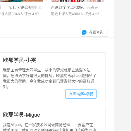
h, ll, ñ, h, x/语音规则/你从哪里来？
西语27个字母/你好，西班牙！
课人数3048人,评分 4.97
历史上课人数4903人,评分 4.95
在线咨询
欧那学员-小雯
我是工商管理大四学生，从小的梦想就是去浪漫的法
国，把法语学好是很大的挑战，欧那的Raphael老师给了
我很大的帮助，今年我成功拿到巴黎索邦大学的录取通
知。
查看完整视频
欧那学员-Migue
我是Migue，在一家技术公司做商务经理，主要客户在
欧美国家，欧那西语老师Mathias让我能更自信的为西班