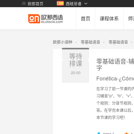
欧那首页
西班牙语
首页
课程体系
师
欧那小语种
-
零基础语音
-
零基础语音
-
等待
零基础语音-辅音p
排课
字
20:00
Fonética-¿Cómo
在学习了前一节课的
习辅音"p"、"b"、"
个规则：分音节规则
答。在学完本课以后
本节课的学习吧！