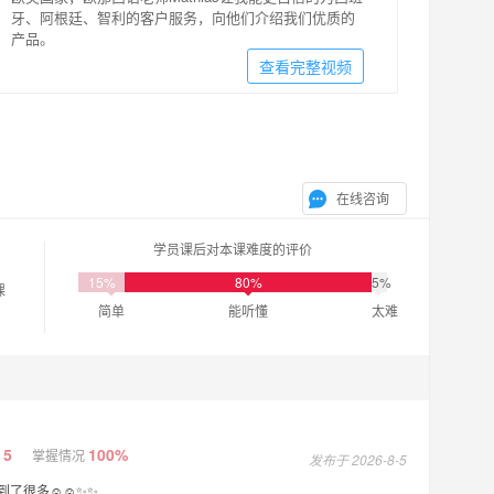
牙、阿根廷、智利的客户服务，向他们介绍我们优质的
产品。
查看完整视频
在线咨询
学员课后对本课难度的评价
15%
80%
5%
课
简单
能听懂
太难
5
100%
掌握情况
发布于 2026-8-5
了很多☺️☺️✨✨