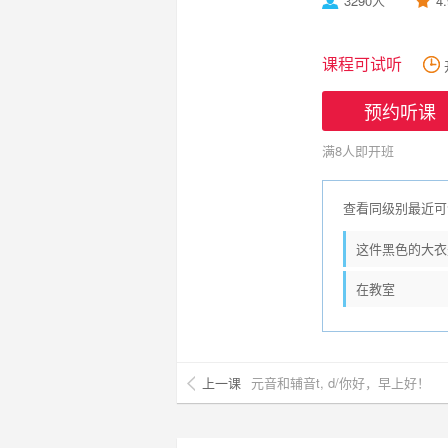
3290人
4
课程可试听
预约听课
满8人即开班
查看同级别最近可
这件黑色的大衣
在教室
上一课
元音和辅音t, d/你好，早上好！