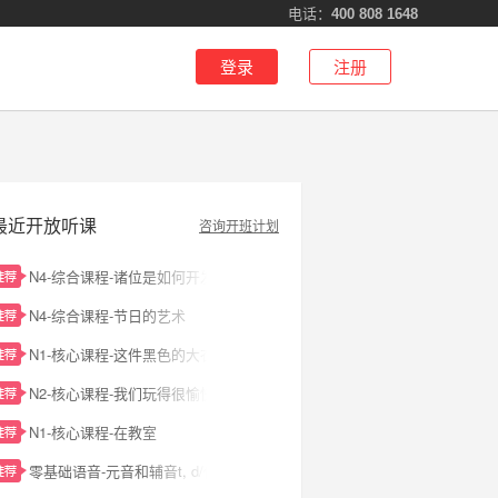
电话：
400 808 1648
登录
注册
最近开放听课
咨询开班计划
N4-综合课程-诸位是如何开发产品的？
N4-综合课程-节日的艺术
N1-核心课程-这件黑色的大衣是我的
N2-核心课程-我们玩得很愉快
N1-核心课程-在教室
零基础语音-元音和辅音t, d/你好，早上好！