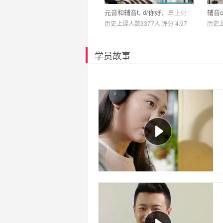
元音和辅音t, d/你好，早上好！
辅音c
历史上课人数3377人,评分 4.97
历史上
学员故事