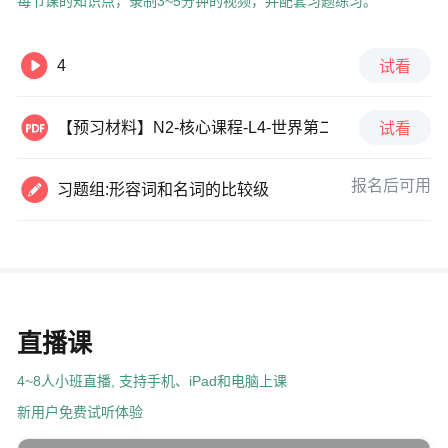
每节课的知识点，录制3~5分钟的视频，并配套习题练习。

4
试看

【预习材料】N2-核心课程-L4-世界第二大语言-v2
试看

报名后可用
习题组:形容词和名词的比较级
直播课
4~8人小班直播, 支持手机、iPad和电脑上课
新用户免费试听体验