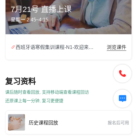
7月21号 直播上课
星期一 2:45~4:15

西班牙语寒假集训课程-N1-欢迎来到塞维利亚.zip
浏览课件

复习资料
课后随时查看回放, 支持移动端查看课程回访

还原课上每一分钟, 复习更便捷
历史课程回放
报名后可用