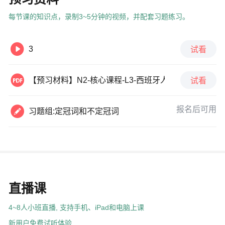
每节课的知识点，录制3~5分钟的视频，并配套习题练习。

3
试看

【预习材料】N2-核心课程-L3-西班牙人喜欢咖啡-v2
试看

报名后可用
习题组:定冠词和不定冠词
直播课
4~8人小班直播, 支持手机、iPad和电脑上课
新用户免费试听体验