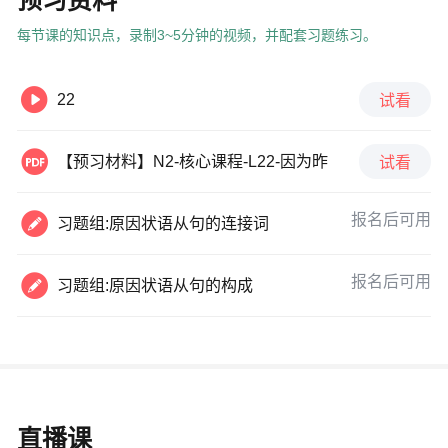
预习资料
每节课的知识点，录制3~5分钟的视频，并配套习题练习。

22
试看

【预习材料】N2-核心课程-L22-因为昨天没来上课，
试看

报名后可用
习题组:原因状语从句的连接词

报名后可用
习题组:原因状语从句的构成
直播课