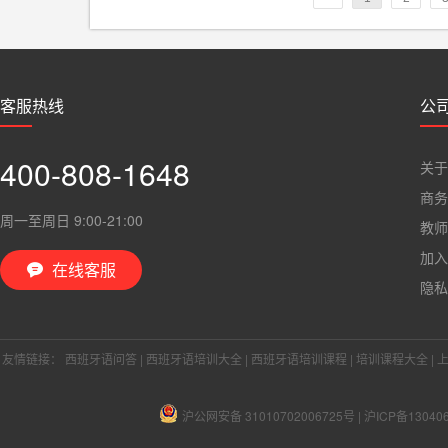
客服热线
公
400-808-1648
关于
商务
周一至周日 9:00-21:00
教师
加入
在线客服

隐私
友情链接：
西班牙语问答
|
西班牙语培训大全
|
西班牙语培训课程
|
培训课程大全
|
沪公网安备 31010702006725号
|
沪ICP备13040