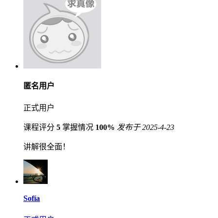
匿名用户
正式用户
课程评分
5
掌握情况
100%
发布于 2025-4-23
讲解很全面！
​Sofía​