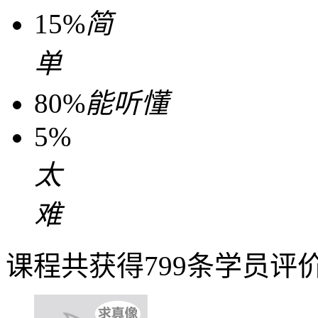
15%
简
单
80%
能听懂
5%
太
难
课程共获得799条学员评