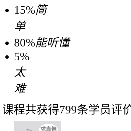
15%
简
单
80%
能听懂
5%
太
难
课程共获得799条学员评