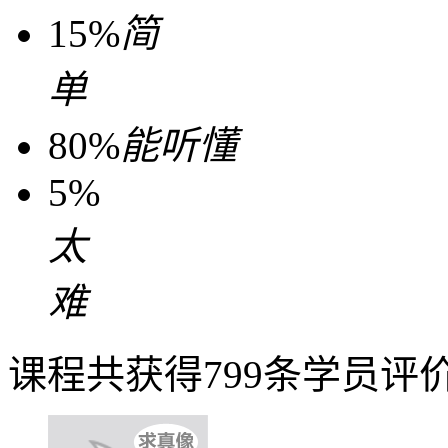
15%
简
单
80%
能听懂
5%
太
难
课程共获得799条学员评