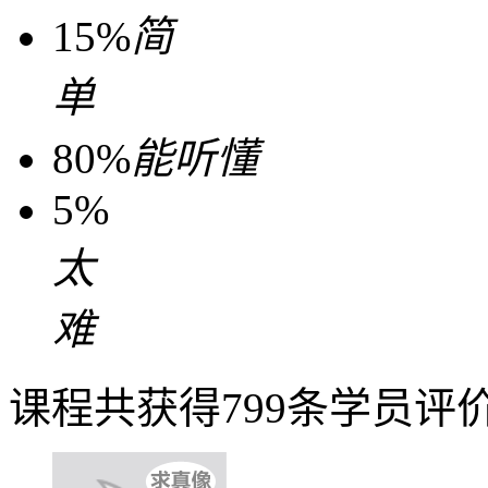
15%
简
单
80%
能听懂
5%
太
难
课程共获得799条学员评