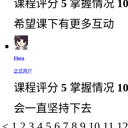
课程评分
5
掌握情况
1
希望课下有更多互动
Flora
正式用户
课程评分
5
掌握情况
1
会一直坚持下去
<
1
2
3
4
5
6
7
8
9
10
11
1