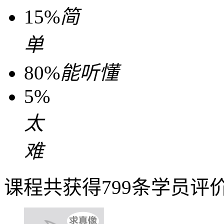
15%
简
单
80%
能听懂
5%
太
难
课程共获得799条学员评