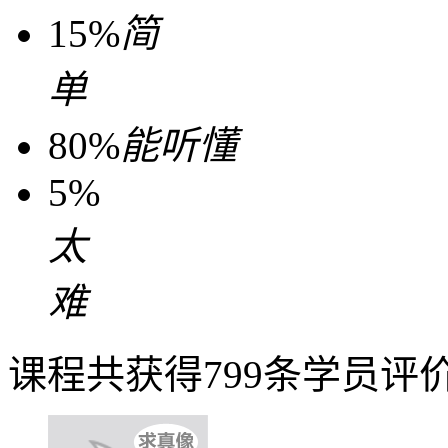
15%
简
单
80%
能听懂
5%
太
难
课程共获得799条学员评