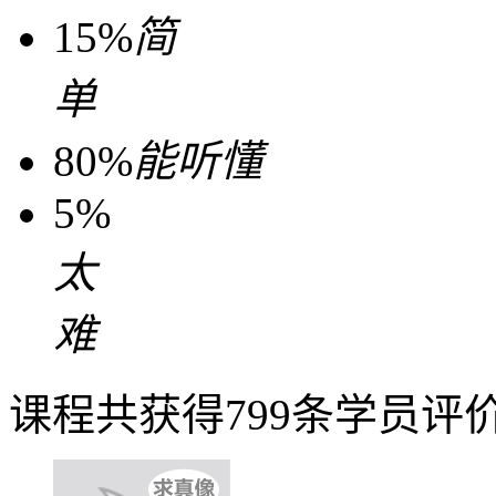
15%
简
单
80%
能听懂
5%
太
难
课程共获得799条学员评