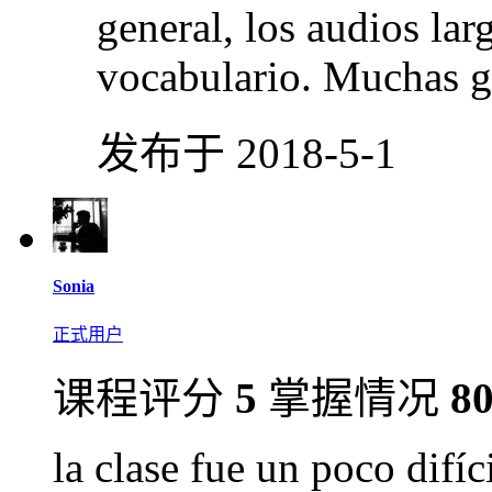
general, los audios la
vocabulario. Muchas g
发布于 2018-5-1
Sonia
正式用户
课程评分
5
掌握情况
8
la clase fue un poco difí