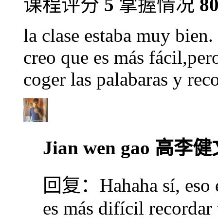
课程评分
5
掌握情况
8
la clase estaba muy bien.
creo que es más fácil,pero 
coger las palabaras y rec
Jian wen gao 高李
回复：
Hahaha sí, eso 
es más difícil recordar