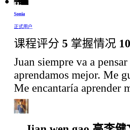
Sonia
正式用户
课程评分
5
掌握情况
1
Juan siempre va a pensar
aprendamos mejor. Me gu
Me encantaría aprender m
Jian wen gao 高李